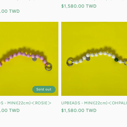
定
$1,580.00 TWD
0.00 TWD
價
Sold out
S - MINI(22cm)＜ROSIE＞
UPBEADS - MINI(22cm)＜OHPAL
0.00 TWD
定
$1,580.00 TWD
價