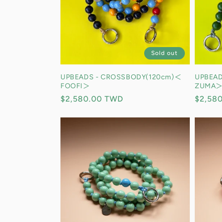
Sold out
UPBEADS - CROSSBODY(120cm)＜
UPBEAD
FOOFI＞
ZUMA
定
$2,580.00 TWD
定
$2,58
價
價