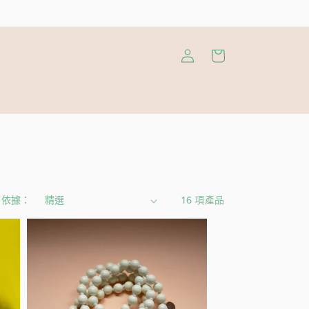
購
登
物
入
車
序依據：
16 項產品