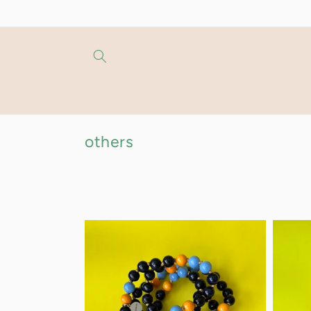
跳至內
容
商
others
品
系
列
: