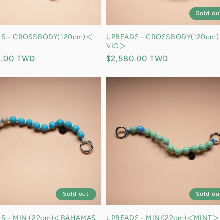
Sold ou
S - CROSSBODY(120cm)＜
UPBEADS - CROSSBODY(120cm
＞
VIO＞
0.00 TWD
定
$2,580.00 TWD
價
Sold out
Sold ou
S - MINI(22cm)＜BAHAMAS
UPBEADS - MINI(22cm)＜MINT＞