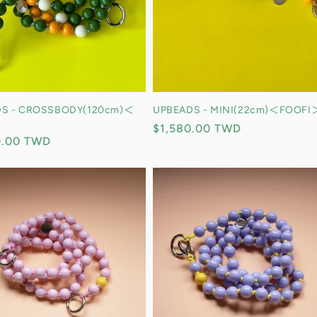
S - CROSSBODY(120cm)＜
UPBEADS - MINI(22cm)＜FOOFI
＞
定
$1,580.00 TWD
0.00 TWD
價