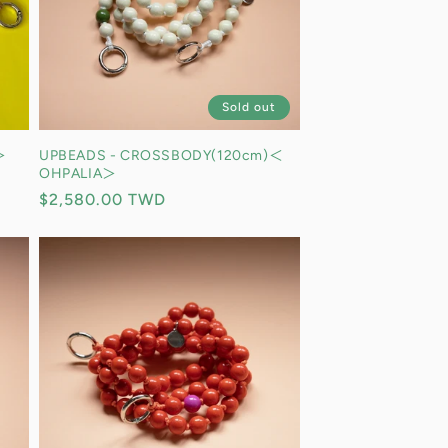
Sold out
UPBEADS - CROSSBODY(120cm)＜
＞
OHPALIA＞
定
$2,580.00 TWD
價