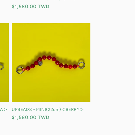
定
$1,580.00 TWD
價
IA＞
UPBEADS - MINI(22cm)＜BERRY＞
定
$1,580.00 TWD
價