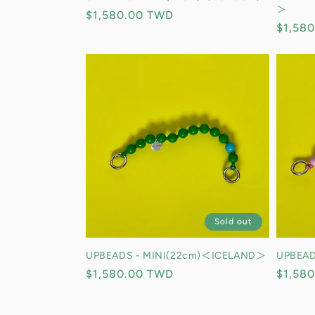
＞
定
$1,580.00 TWD
定
$1,58
價
價
Sold out
UPBEADS - MINI(22cm)＜ICELAND＞
UPBEAD
定
$1,580.00 TWD
定
$1,58
價
價