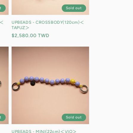
t
Sold out
)＜
UPBEADS - CROSSBODY(120cm)＜
TAPUZ＞
定
$2,580.00 TWD
價
t
Sold out
UPBEADS - MINI(22cm)＜VIO＞