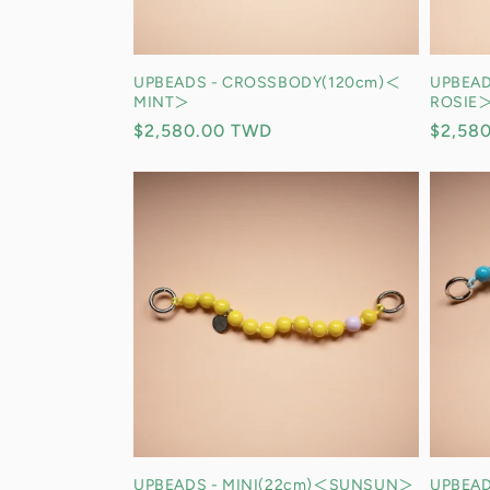
UPBEADS - CROSSBODY(120cm)＜
UPBEAD
MINT＞
ROSIE
定
$2,580.00 TWD
定
$2,58
價
價
UPBEADS - MINI(22cm)＜SUNSUN＞
UPBEAD