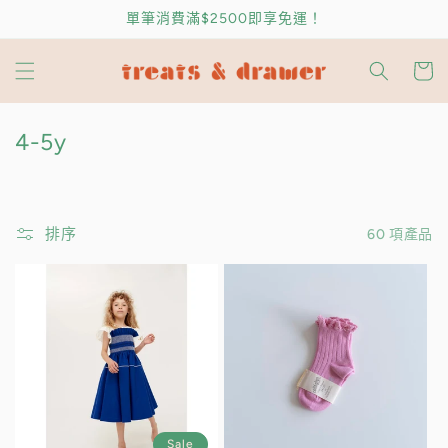
跳至內
單筆消費滿$2500即享免運！
容
購
物
車
商
4-5y
品
系
列
排序
60 項產品
:
Sale