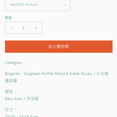
數量
【預
【預
購】
購】
collegien
collegien
加入購物車
-
-
Brigitte
Brigitte
-
-
collegien
小
小
方
方
Brigitte - Gingham Ruffle Ribbed Ankle Socks / 小方格
格
格
羅紋襪
羅
羅
顏色：
紋
紋
Bleu Azur / 天空藍
襪
襪
＜
＜
尺寸：
天
天
21/23 13-14.5cm