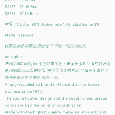
空
空
24/27 15-16.5cm
藍
藍
28/31 17-19.5cm
＞
＞
數
數
材質：Cotton 84%, Polyamide 14%, Elasthanne 2%
量
量
Made in France
減
增
少
加
此商品為預購商品,預計於下單後一個月內出貨
collegien
法國品牌Collégien用色非常出色，是眾多服飾品牌的愛好首
選,強調最高品質的材質,提供最溫柔的觸感,品牌多年來的淬
鍊使得產品歷久彌新,雋永不衰.
A long-established brand in France that has been in
business since 1947.
The sophisticated design and the beautiful and unique
colors are also the point of coordination.
Made with the highest quality materials, it is soft and