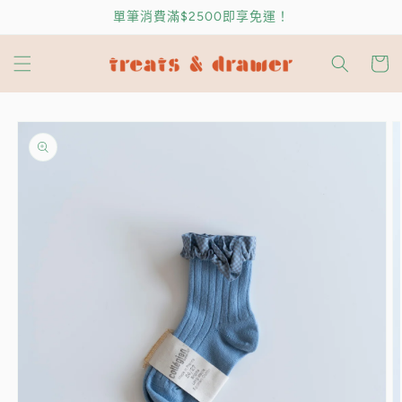
跳至內
單筆消費滿$2500即享免運！
容
購
物
車
略過產
品資訊